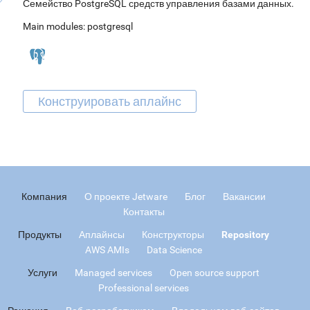
Семейство PostgreSQL средств управления базами данных.
Main modules:
postgresql
Компания
О проекте Jetware
Блог
Вакансии
Контакты
Продукты
Аплайнсы
Конструкторы
Repository
AWS AMIs
Data Science
Услуги
Managed services
Open source support
Professional services