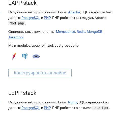
LAPP stack
Окружение веб-приложений c Linux,
Apache
, SQL-сервером баз
данных
PostgreSQL
и
PHP
. PHP работает как модуль Apache
mod_php
.
Опциональные компоненты:
Memcached
,
Redis
,
MongoDB
,
Tarantool
.
Main modules:
apache-httpd
,
postgresql
,
php
LEPP stack
Окружение веб-приложений c Linux,
Nginx
, SQL-сервером баз
данных
PostgreSQL
и
PHP
. PHP работает в режиме
php-fpm
.