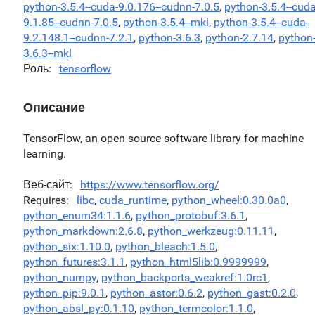
python-3.5.4--cuda-9.0.176--cudnn-7.0.5
,
python-3.5.4--cuda
9.1.85--cudnn-7.0.5
,
python-3.5.4--mkl
,
python-3.5.4--cuda-
9.2.148.1--cudnn-7.2.1
,
python-3.6.3
,
python-2.7.14
,
python
3.6.3--mkl
Роль
tensorflow
Описание
TensorFlow, an open source software library for machine
learning.
Веб-сайт
https://www.tensorflow.org/
Requires
libc
,
cuda_runtime
,
python_wheel:0.30.0a0
,
python_enum34:1.1.6
,
python_protobuf:3.6.1
,
python_markdown:2.6.8
,
python_werkzeug:0.11.11
,
python_six:1.10.0
,
python_bleach:1.5.0
,
python_futures:3.1.1
,
python_html5lib:0.9999999
,
python_numpy
,
python_backports_weakref:1.0rc1
,
python_pip:9.0.1
,
python_astor:0.6.2
,
python_gast:0.2.0
,
python_absl_py:0.1.10
,
python_termcolor:1.1.0
,