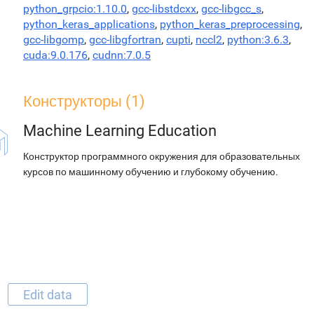
python_grpcio:1.10.0
,
gcc-libstdcxx
,
gcc-libgcc_s
,
python_keras_applications
,
python_keras_preprocessing
,
gcc-libgomp
,
gcc-libgfortran
,
cupti
,
nccl2
,
python:3.6.3
,
cuda:9.0.176
,
cudnn:7.0.5
Конструкторы (1)
Machine Learning Education
Конструктор программного окружения для образовательных
курсов по машинному обучению и глубокому обучению.
Edit data