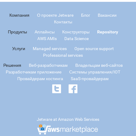
Компания
О проекте Jetware
Блог
Вакансии
Контакты
Продукты
Аплайнсы
Конструкторы
Repository
AWS AMIs
Data Science
Услуги
Managed services
Open source support
Professional services
Решения
Веб-разработчикам
Владельцам веб-сайтов
Разработчикам приложение
Системы управления/IOT
Провайдерам хостинга
SaaS-провайдерам
Jetware at Amazon Web Services