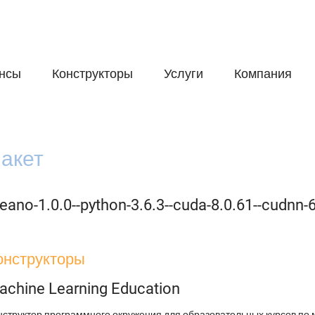
нсы
Конструкторы
Услуги
Компания
акет
eano-1.0.0--python-3.6.3--cuda-8.0.61--cudnn-
онструкторы
achine Learning Education
нструктор программного окружения для образовательных курсов по