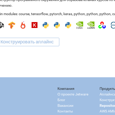
учению.
in modules:
course
,
tensorflow
,
pytorch
,
keras
,
python
,
python
,
python
,
c
Компания
Продукт
О проекте Jetware
Аплайнс
Блог
Конструк
Вакансии
Reposito
Контакты
AWS AMI