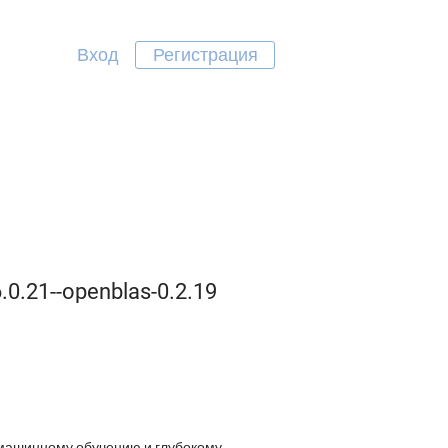
Вход
Регистрация
6.0.21--openblas-0.2.19
 машинному обучению и глубокому