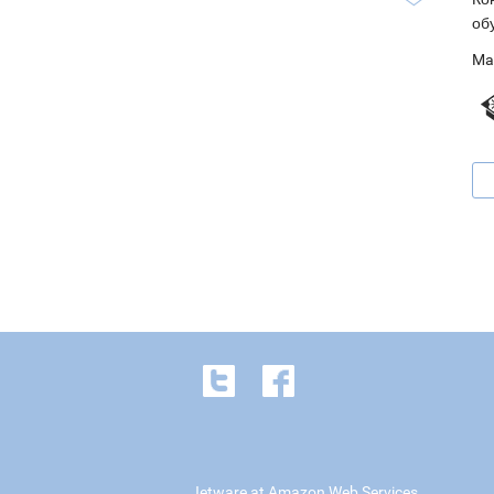
об
Ma
Jetware at Amazon Web Services