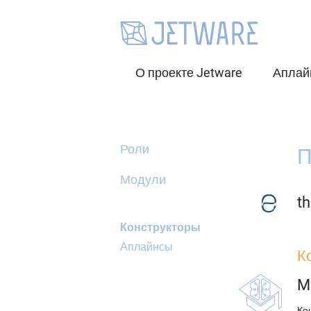
О проекте Jetware
Аплай
Роли
П
Модули
th
Конструкторы
Аплайнсы
К
M
Ко