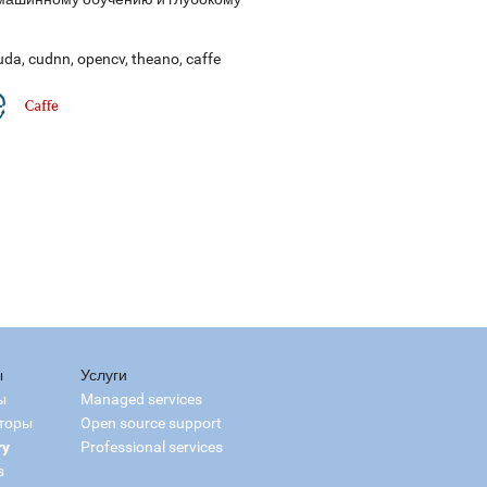
uda
,
cudnn
,
opencv
,
theano
,
caffe
ы
Услуги
ы
Managed services
торы
Open source support
ry
Professional services
s