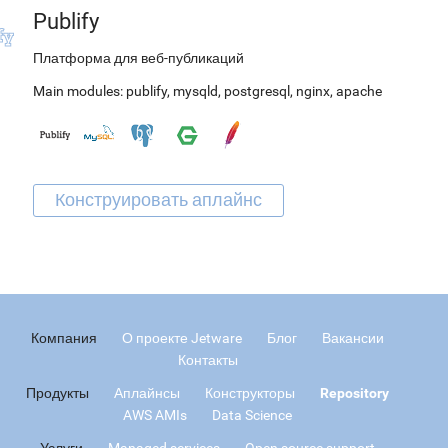
Publify
Платформа для веб-публикаций
Main modules:
publify
,
mysqld
,
postgresql
,
nginx
,
apache
Компания
О проекте Jetware
Блог
Вакансии
Контакты
Продукты
Аплайнсы
Конструкторы
Repository
AWS AMIs
Data Science
Услуги
Managed services
Open source support