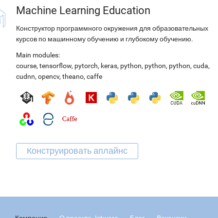
Machine Learning Education
Конструктор программного окружения для образовательных
курсов по машинному обучению и глубокому обучению.
Main modules:
course
,
tensorflow
,
pytorch
,
keras
,
python
,
python
,
python
,
cuda
,
cudnn
,
opencv
,
theano
,
caffe
Компания
О проекте Jetware
Блог
Вакансии