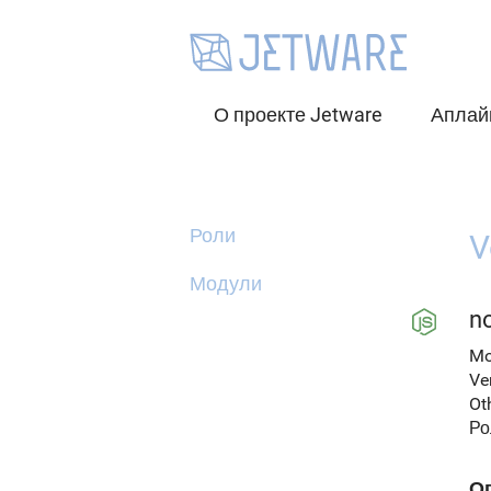
О проекте Jetware
Аплай
Роли
V
Модули
n
Mo
Ve
Ot
Ро
О