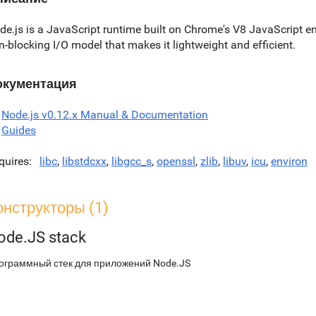
de.js is a JavaScript runtime built on Chrome's V8 JavaScript en
n-blocking I/O model that makes it lightweight and efficient.
окументация
Node.js v0.12.x Manual & Documentation
Guides
quires
libc
,
libstdcxx
,
libgcc_s
,
openssl
,
zlib
,
libuv
,
icu
,
environ
онструкторы (1)
ode.JS stack
ограммный стек для приложений Node.JS