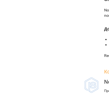
No
no
Д
Re
К
N
Пр