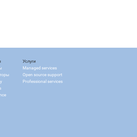
ы
Услуги
ы
Managed services
торы
Open source support
ry
Professional services
s
nce