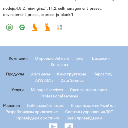
nodejs:4.8.2, min-nginx:1.11.2, selfmanagement_preset,
development_preset, express_js_blank:1
Компания
О проекте Jetware
Блог
Вакансии
Контакты
Продукты
Аплайнсы
Конструкторы
Repository
AWS AMIs
Data Science
Услуги
Managed services
Open source support
Professional services
Решения
Веб-разработчикам
Владельцам веб-сайтов
Разработчикам приложение
Системы управления/IOT
Провайдерам хостинга
SaaS-провайдерам