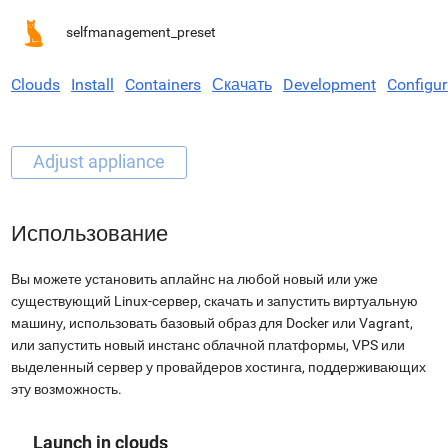
selfmanagement_preset
Clouds
Install
Containers
Скачать
Development
Configur
Использование
Вы можете установить аплайнс на любой новый или уже
существующий Linux-сервер, скачать и запустить виртуальную
машину, использовать базовый образ для Docker или Vagrant,
или запустить новый инстанс облачной платформы, VPS или
выделенный сервер у провайдеров хостинга, поддерживающих
эту возможность.
Launch in clouds