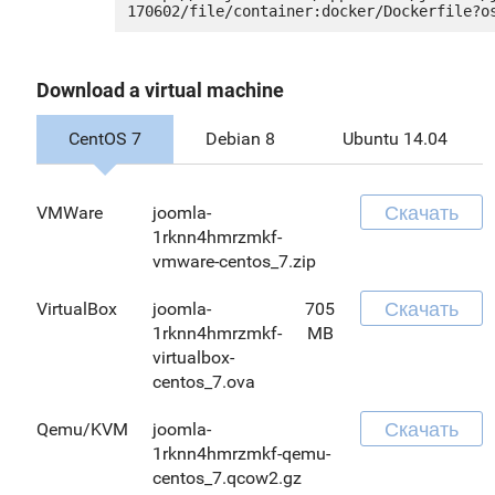
Download a virtual machine
CentOS 7
Debian 8
Ubuntu 14.04
Скачать
VMWare
joomla-
1rknn4hmrzmkf-
vmware-centos_7.zip
Скачать
VirtualBox
joomla-
705
1rknn4hmrzmkf-
MB
virtualbox-
centos_7.ova
Скачать
Qemu/KVM
joomla-
1rknn4hmrzmkf-qemu-
centos_7.qcow2.gz