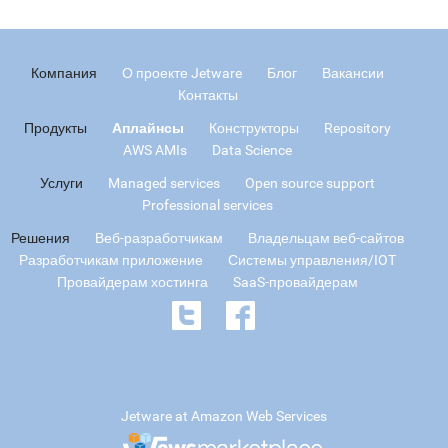
Компания
О проекте Jetware
Блог
Вакансии
Контакты
Продукты
Аплайнсы
Конструкторы
Repository
AWS AMIs
Data Science
Услуги
Managed services
Open source support
Professional services
Решения
Веб-разработчикам
Владельцам веб-сайтов
Разработчикам приложение
Системы управления/IOT
Провайдерам хостинга
SaaS-провайдерам
Jetware at Amazon Web Services