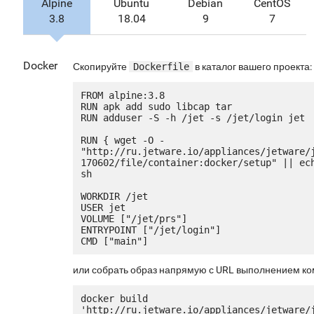
Alpine
Ubuntu
Debian
CentOS
3.8
18.04
9
7
Docker
Скопируйте
Dockerfile
в каталог вашего проекта:
FROM alpine:3.8

RUN apk add sudo libcap tar

RUN adduser -S -h /jet -s /jet/login jet

RUN { wget -O - 
"http://ru.jetware.io/appliances/jetware/
170602/file/container:docker/setup" || ech
sh

WORKDIR /jet

USER jet

VOLUME ["/jet/prs"]

ENTRYPOINT ["/jet/login"]

или собрать образ напрямую с URL выполнением к
docker build 
'http://ru.jetware.io/appliances/jetware/