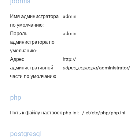
joomla
Имя администратора
admin
по умолчанию:
Пароль
admin
администратора по
умолчанию:
Адрес
http://
административной
адрес_сервера
/administrator/
части по умолчанию
php
Путь к файлу настроек php.ini:
/jet/etc/php/php.ini
postgresql