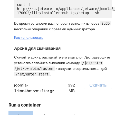
curl -L 
http://ru.jetware.io/appliances/jetware/joomla3
Во время установки вас попросят выполнить через
sudo
несколько операций с правами администратора.
Как использовать
Архив для скачивания
Скачайте архив, распакуйте его в каталог ‘/jet’, завершите
установка аплайнса выполнив команду
/jet/enter
/jet/own/bin/fasten
и запустите сервисы командой
/jet/enter start
.
Скачать
joomla-
392
1rknn4hmrzmkf.tar.gz
MB
Run a container