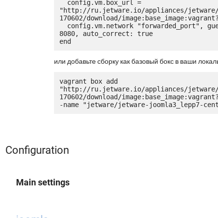
  config.vm.box_url = 
"http://ru.jetware.io/appliances/jetware
170602/download/image:base_image:vagrant?
  config.vm.network "forwarded_port", guest: 80, host: 
8080, auto_correct: true

или добавьте сборку как базовый бокс в ваши локал
vagrant box add 
"http://ru.jetware.io/appliances/jetware
170602/download/image:base_image:vagrant
Configuration
Main settings