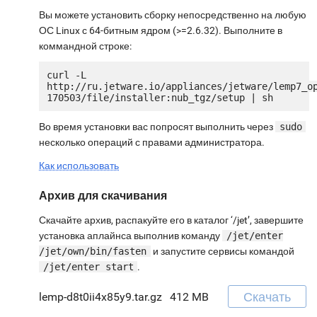
Вы можете установить сборку непосредственно на любую
ОС Linux с 64-битным ядром (>=2.6.32). Выполните в
коммандной строке:
curl -L 
http://ru.jetware.io/appliances/jetware/lemp7_o
Во время установки вас попросят выполнить через
sudo
несколько операций с правами администратора.
Как использовать
Архив для скачивания
Скачайте архив, распакуйте его в каталог ‘/jet’, завершите
установка аплайнса выполнив команду
/jet/enter
/jet/own/bin/fasten
и запустите сервисы командой
/jet/enter start
.
Скачать
lemp-d8t0ii4x85y9.tar.gz
412 MB