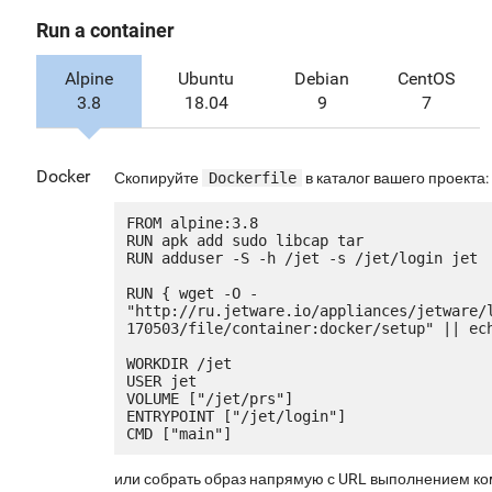
Run a container
Alpine
Ubuntu
Debian
CentOS
3.8
18.04
9
7
Docker
Скопируйте
Dockerfile
в каталог вашего проекта:
FROM alpine:3.8

RUN apk add sudo libcap tar

RUN adduser -S -h /jet -s /jet/login jet

RUN { wget -O - 
"http://ru.jetware.io/appliances/jetware/
170503/file/container:docker/setup" || ech
WORKDIR /jet

USER jet

VOLUME ["/jet/prs"]

ENTRYPOINT ["/jet/login"]

или собрать образ напрямую с URL выполнением к