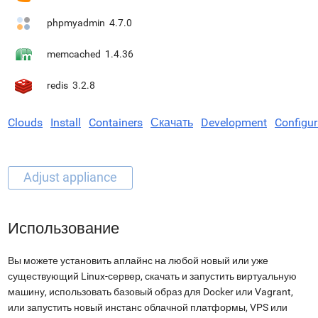
phpmyadmin
4.7.0
memcached
1.4.36
redis
3.2.8
Clouds
Install
Containers
Скачать
Development
Configur
Использование
Вы можете установить аплайнс на любой новый или уже
существующий Linux-сервер, скачать и запустить виртуальную
машину, использовать базовый образ для Docker или Vagrant,
или запустить новый инстанс облачной платформы, VPS или