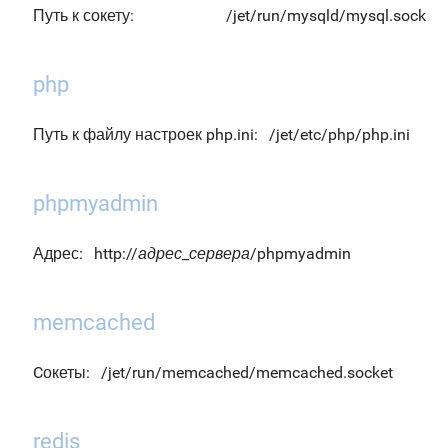
Путь к сокету:
/jet/run/mysqld/mysql.sock
php
Путь к файлу настроек php.ini:
/jet/etc/php/php.ini
phpmyadmin
Адрес:
http://
адрес_сервера
/phpmyadmin
memcached
Cокеты:
/jet/run/memcached/memcached.socket
redis