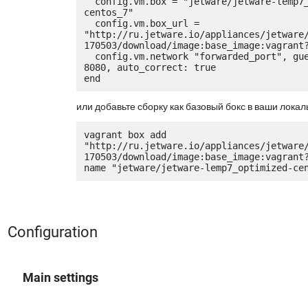
  config.vm.box = "jetware/jetware-lemp7_optimized-
centos_7"

  config.vm.box_url = 
"http://ru.jetware.io/appliances/jetware
170503/download/image:base_image:vagrant?
  config.vm.network "forwarded_port", guest: 80, host: 
8080, auto_correct: true

или добавьте сборку как базовый бокс в ваши локал
vagrant box add 
"http://ru.jetware.io/appliances/jetware
170503/download/image:base_image:vagrant
Configuration
Main settings