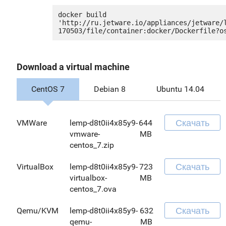
docker build 
'http://ru.jetware.io/appliances/jetware/
Download a virtual machine
CentOS 7
Debian 8
Ubuntu 14.04
Скачать
VMWare
lemp-d8t0ii4x85y9-
644
vmware-
MB
centos_7.zip
Скачать
VirtualBox
lemp-d8t0ii4x85y9-
723
virtualbox-
MB
centos_7.ova
Скачать
Qemu/KVM
lemp-d8t0ii4x85y9-
632
qemu-
MB