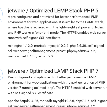
jetware
/
Optimized LEMP Stack PHP 5
A pre-configured and optimized for better performance LEMP
environment for web-applications. It is similar to the LAMP stack,
where Apache is replaced with the lightweight yet powerful Nginx,
and PHP works in `php-fpm` mode. The HTTPS-enabled web server
runs with self-signed SSL certificate.
min-nginx:1.12.0, mariadb-mysqld:10.2.6, php:5.6.30, self_signed-
ssl_webserver, selfmanagement_preset, phpmyadmin:4.7.2,
memcached:1.4.36, redis:3.2.9
jetware
/
Optimized LAMP Stack PHP 7
Pre-configured and optimized for better performance LAMP
environment for web-applications with the next generation of PHP
version 7 running as `mod_php`. The HTTPS-enabled web server ru
with self-signed SSL certificate.
apache-httpd:2.4.26, mariadb-mysqld:10.2.6, php:7.1.6, self_signed
ssl_webserver, selfmanagement_preset, phpmyadmin:4.7.2,