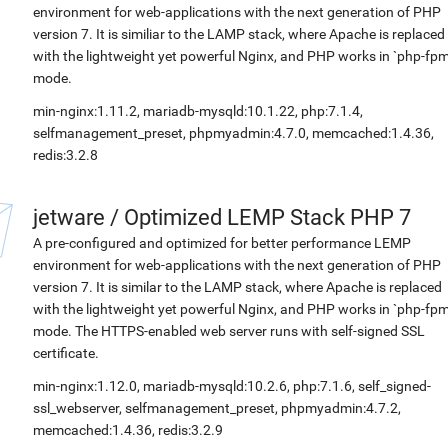
environment for web-applications with the next generation of PHP
version 7. It is similiar to the LAMP stack, where Apache is replaced
with the lightweight yet powerful Nginx, and PHP works in `php-fpm
mode.
min-nginx:1.11.2, mariadb-mysqld:10.1.22, php:7.1.4,
selfmanagement_preset, phpmyadmin:4.7.0, memcached:1.4.36,
redis:3.2.8
jetware
/
Optimized LEMP Stack PHP 7
A pre-configured and optimized for better performance LEMP
environment for web-applications with the next generation of PHP
version 7. It is similar to the LAMP stack, where Apache is replaced
with the lightweight yet powerful Nginx, and PHP works in `php-fpm
mode. The HTTPS-enabled web server runs with self-signed SSL
certificate.
min-nginx:1.12.0, mariadb-mysqld:10.2.6, php:7.1.6, self_signed-
ssl_webserver, selfmanagement_preset, phpmyadmin:4.7.2,
memcached:1.4.36, redis:3.2.9