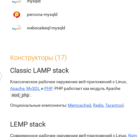
mysqld
percona-mysqld
webscalesql-mysqld
Конструкторы (17)
Classic LAMP stack
Классическое рабочее окружение веб-приложений c Linux,
Apache
,
MySQL
и
PHP
. PHP работает как модуль Apache
mod_php
.
Опциональные компоненты:
Memcached
,
Redis
,
Tarantool
.
LEMP stack
Современное рабочее окружение веб-приложений c Linux,
Ngin