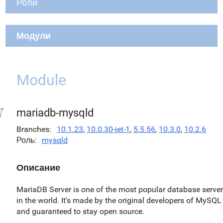
Роли
Модули
Module
mariadb-mysqld
Branches
10.1.23
,
10.0.30-jet-1
,
5.5.56
,
10.3.0
,
10.2.6
Роль
mysqld
Описание
MariaDB Server is one of the most popular database serve
in the world. It's made by the original developers of MySQL
and guaranteed to stay open source.