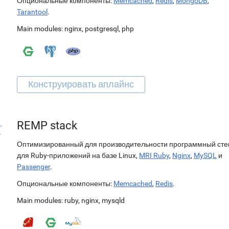
Опциональные компоненты:
Memcached
,
Redis
,
MongoDB
,
Tarantool
.
Main modules:
nginx
,
postgresql
,
php
REMP stack
Оптимизированный для производительности программный сте
для Ruby-приложений на базе Linux,
MRI Ruby
,
Nginx
,
MySQL
и
Passenger
.
Опциональные компоненты:
Memcached
,
Redis
.
Main modules:
ruby
,
nginx
,
mysqld