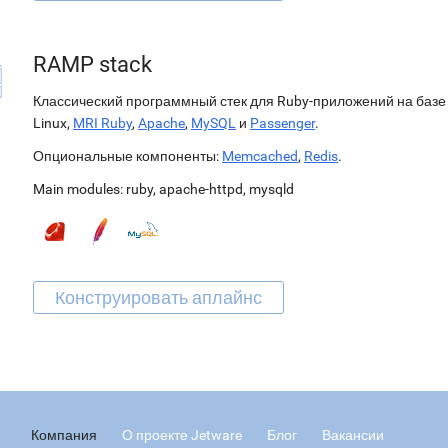
RAMP stack
Классический программный стек для Ruby-приложений на базе
Linux,
MRI Ruby
,
Apache
,
MySQL
и
Passenger
.
Опциональные компоненты:
Memcached
,
Redis
.
Main modules:
ruby
,
apache-httpd
,
mysqld
Компания
О проекте Jetware
Блог
Вакансии