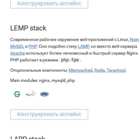
LEMP stack
Современное рабочее окружение веб-приложений c Linux,
Ngin
MySQL
и
PHP
. Оно подобно стеку
LAMP
, но вместо веб-сервера
Apache
использует более легковесный и быстрый сервер Nginx.
PHP работает в режиме
php-fpm
.
Опциональные компоненты:
Memcached
,
Redis
,
Tarantool
.
Main modules:
nginx
,
mysqld
,
php