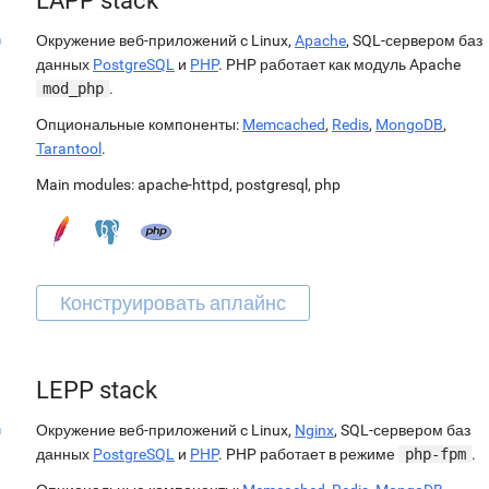
LAPP stack
Окружение веб-приложений c Linux,
Apache
, SQL-сервером баз
данных
PostgreSQL
и
PHP
. PHP работает как модуль Apache
mod_php
.
Опциональные компоненты:
Memcached
,
Redis
,
MongoDB
,
Tarantool
.
Main modules:
apache-httpd
,
postgresql
,
php
LEPP stack
Окружение веб-приложений c Linux,
Nginx
, SQL-сервером баз
данных
PostgreSQL
и
PHP
. PHP работает в режиме
php-fpm
.