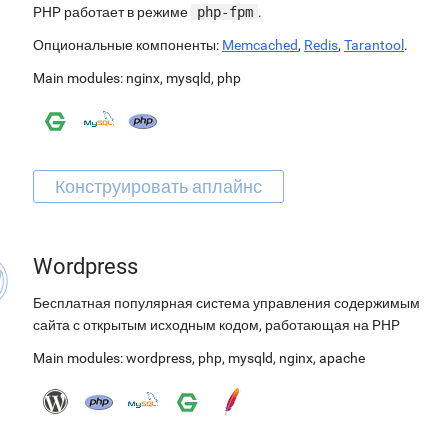
PHP работает в режиме
php-fpm
.
Опциональные компоненты:
Memcached
,
Redis
,
Tarantool
.
Main modules:
nginx
,
mysqld
,
php
Wordpress
Бесплатная популярная система управления содержимым
сайта с открытым исходным кодом, работающая на PHP
Main modules:
wordpress
,
php
,
mysqld
,
nginx
,
apache