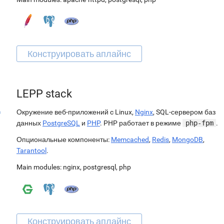
LEPP stack
Окружение веб-приложений c Linux,
Nginx
, SQL-сервером баз
данных
PostgreSQL
и
PHP
. PHP работает в режиме
php-fpm
.
Опциональные компоненты:
Memcached
,
Redis
,
MongoDB
,
Tarantool
.
Main modules:
nginx
,
postgresql
,
php