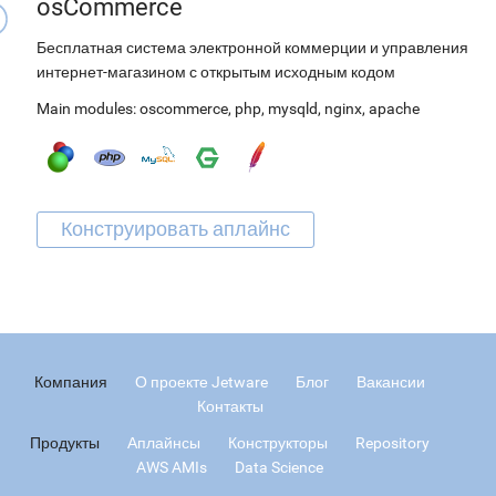
osCommerce
Бесплатная система электронной коммерции и управления
интернет-магазином с открытым исходным кодом
Main modules:
oscommerce
,
php
,
mysqld
,
nginx
,
apache
Компания
О проекте Jetware
Блог
Вакансии
Контакты
Продукты
Аплайнсы
Конструкторы
Repository
AWS AMIs
Data Science