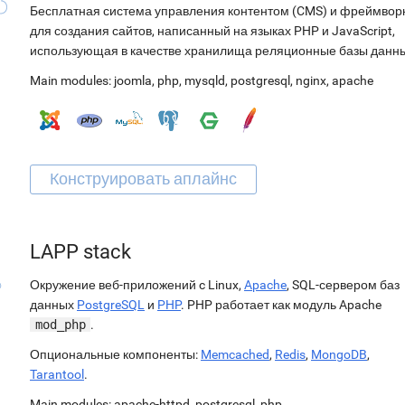
Бесплатная система управления контентом (CMS) и фреймвор
для создания сайтов, написанный на языках PHP и JavaScript,
использующая в качестве хранилища реляционные базы данн
Main modules:
joomla
,
php
,
mysqld
,
postgresql
,
nginx
,
apache
LAPP stack
Окружение веб-приложений c Linux,
Apache
, SQL-сервером баз
данных
PostgreSQL
и
PHP
. PHP работает как модуль Apache
mod_php
.
Опциональные компоненты:
Memcached
,
Redis
,
MongoDB
,
Tarantool
.
Main modules:
apache-httpd
,
postgresql
,
php